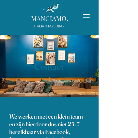
M
ANGIAMO.
ITALIAN FOODBAR
Contact
We werken met een klein team
en zijn hierdoor dus niet 24/7
bereikbaar via Facebook,