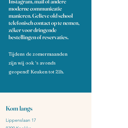
Instagram, mail of andere
moderne communicatie
manieren. Gelieve old school
telefonisch contact op te nemen,
zéker voor dringende
bestellingen of reservaties.
Tijdens de zomermaanden
zijn wij ook ‘s avonds
geopend! Keuken tot 21h.
Kom langs
Lippenslaan 17